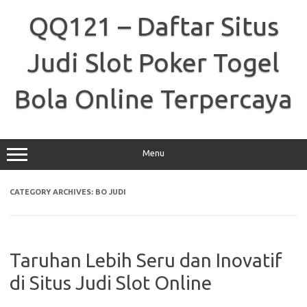
Skip
to
QQ121 – Daftar Situs
content
Judi Slot Poker Togel
Bola Online Terpercaya
Menu
CATEGORY ARCHIVES:
BO JUDI
Taruhan Lebih Seru dan Inovatif
di Situs Judi Slot Online