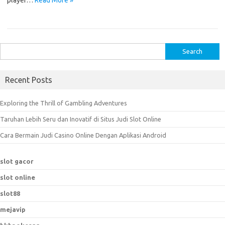
player…
Read More »
S
e
a
Recent Posts
r
c
Exploring the Thrill of Gambling Adventures
h
Taruhan Lebih Seru dan Inovatif di Situs Judi Slot Online
f
o
Cara Bermain Judi Casino Online Dengan Aplikasi Android
r
:
slot gacor
slot online
slot88
mejavip