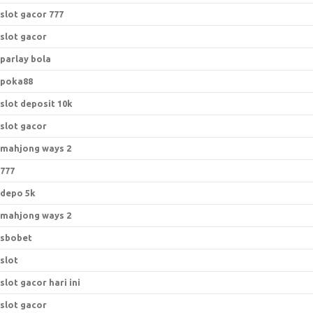
slot gacor 777
slot gacor
parlay bola
poka88
slot deposit 10k
slot gacor
mahjong ways 2
777
depo 5k
mahjong ways 2
sbobet
slot
slot gacor hari ini
slot gacor