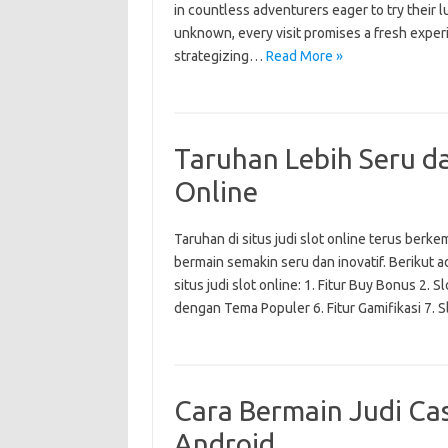
in countless adventurers eager to try their lu
unknown, every visit promises a fresh experi
strategizing…
Read More »
Taruhan Lebih Seru dan
Online
Taruhan di situs judi slot online terus ber
bermain semakin seru dan inovatif. Berikut a
situs judi slot online: 1. Fitur Buy Bonus 2.
dengan Tema Populer 6. Fitur Gamifikasi 7. 
Cara Bermain Judi Ca
Android