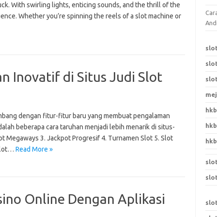
ck. With swirling lights, enticing sounds, and the thrill of the
Car
ence. Whether you’re spinning the reels of a slot machine or
And
slo
slo
 Inovatif di Situs Judi Slot
slo
mej
hk
kembang dengan fitur-fitur baru yang membuat pengalaman
hk
dalah beberapa cara taruhan menjadi lebih menarik di situs-
 Slot Megaways 3. Jackpot Progresif 4. Turnamen Slot 5. Slot
hk
Slot…
Read More »
slo
slo
sino Online Dengan Aplikasi
s
lo