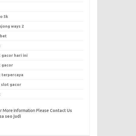
o 5k
jong ways 2
bet
t
t gacor hari ini
t gacor
t terpercaya
k slot gacor
t
r More Information Please
Contact Us
sa seo judi