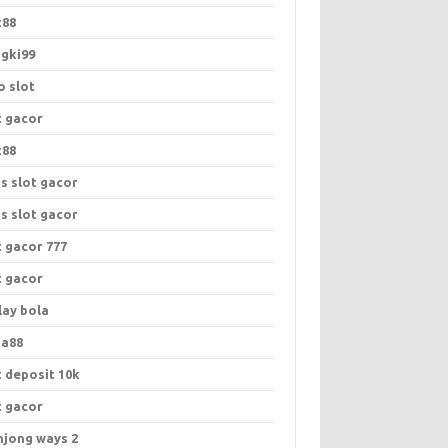
t88
gki99
o slot
t gacor
t88
us slot gacor
us slot gacor
t gacor 777
t gacor
lay bola
a88
t deposit 10k
t gacor
jong ways 2