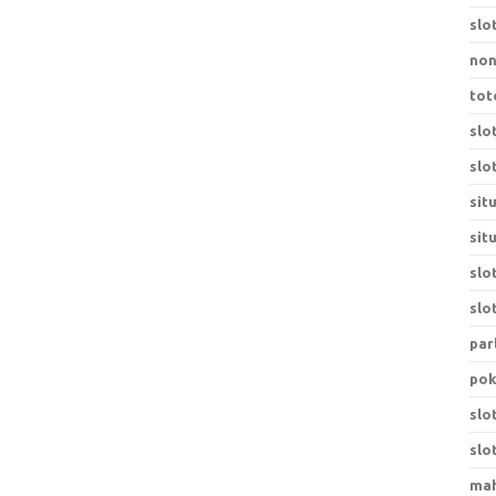
slo
non
tot
slo
slo
sit
sit
slo
slo
par
pok
slo
slo
mah