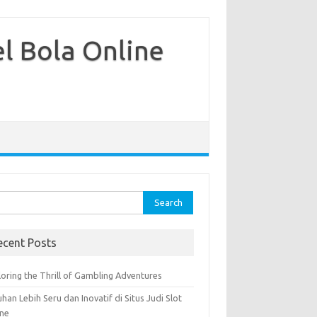
el Bola Online
rch
ecent Posts
oring the Thrill of Gambling Adventures
han Lebih Seru dan Inovatif di Situs Judi Slot
ine