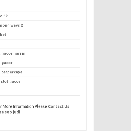
o 5k
jong ways 2
bet
t
t gacor hari ini
t gacor
t terpercaya
k slot gacor
t
r More Information Please
Contact Us
sa seo judi