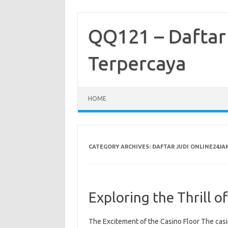
Skip
to
content
QQ121 – Daftar 
Terpercaya
HOME
CATEGORY ARCHIVES:
DAFTAR JUDI ONLINE24JA
Exploring the Thrill 
The Excitement of the Casino Floor The casi