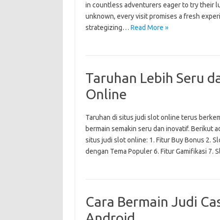
in countless adventurers eager to try their lu
unknown, every visit promises a fresh experi
strategizing…
Read More »
Taruhan Lebih Seru dan
Online
Taruhan di situs judi slot online terus ber
bermain semakin seru dan inovatif. Berikut a
situs judi slot online: 1. Fitur Buy Bonus 2.
dengan Tema Populer 6. Fitur Gamifikasi 7. 
Cara Bermain Judi Ca
Android