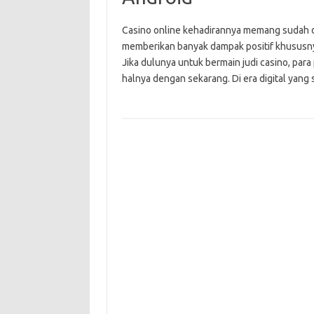
Casino online kehadirannya memang sudah di
memberikan banyak dampak positif khususny
Jika dulunya untuk bermain judi casino, par
halnya dengan sekarang. Di era digital yang