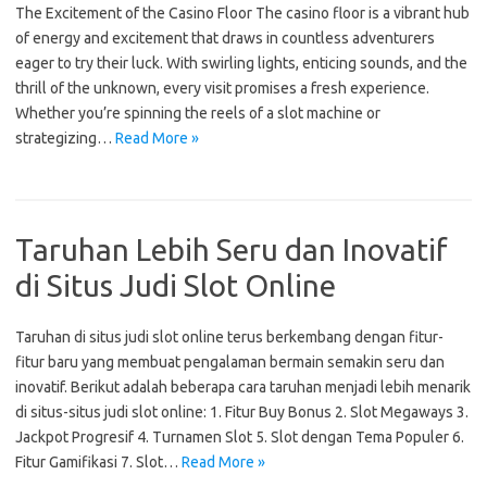
The Excitement of the Casino Floor The casino floor is a vibrant hub
of energy and excitement that draws in countless adventurers
eager to try their luck. With swirling lights, enticing sounds, and the
thrill of the unknown, every visit promises a fresh experience.
Whether you’re spinning the reels of a slot machine or
strategizing…
Read More »
Taruhan Lebih Seru dan Inovatif
di Situs Judi Slot Online
Taruhan di situs judi slot online terus berkembang dengan fitur-
fitur baru yang membuat pengalaman bermain semakin seru dan
inovatif. Berikut adalah beberapa cara taruhan menjadi lebih menarik
di situs-situs judi slot online: 1. Fitur Buy Bonus 2. Slot Megaways 3.
Jackpot Progresif 4. Turnamen Slot 5. Slot dengan Tema Populer 6.
Fitur Gamifikasi 7. Slot…
Read More »