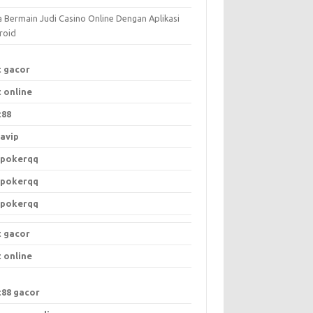
a Bermain Judi Casino Online Dengan Aplikasi
roid
t gacor
t online
t88
avip
bpokerqq
bpokerqq
bpokerqq
t gacor
t online
t88 gacor