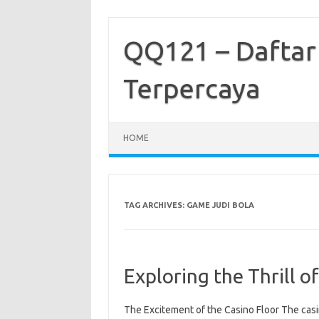
Skip
to
content
QQ121 – Daftar 
Terpercaya
HOME
TAG ARCHIVES:
GAME JUDI BOLA
Exploring the Thrill 
The Excitement of the Casino Floor The casi