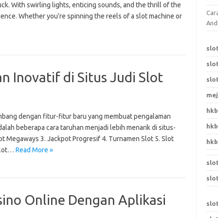
ck. With swirling lights, enticing sounds, and the thrill of the
Car
ence. Whether you’re spinning the reels of a slot machine or
And
slo
slo
 Inovatif di Situs Judi Slot
slo
mej
hk
kembang dengan fitur-fitur baru yang membuat pengalaman
hk
dalah beberapa cara taruhan menjadi lebih menarik di situs-
 Slot Megaways 3. Jackpot Progresif 4. Turnamen Slot 5. Slot
hk
Slot…
Read More »
slo
slo
sino Online Dengan Aplikasi
s
lo