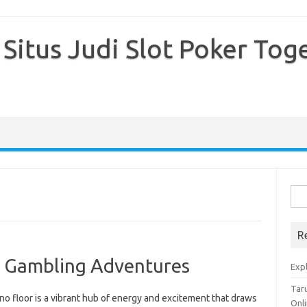
Situs Judi Slot Poker Tog
Sea
for:
R
of Gambling Adventures
Expl
Taru
no floor is a vibrant hub of energy and excitement that draws
Onl