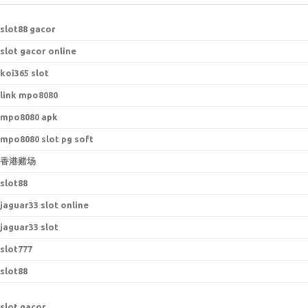
s
lot88 gacor
slot gacor online
koi365 slot
link mpo8080
mpo8080 apk
mpo8080 slot pg soft
香港赌场
slot88
jaguar33 slot online
jaguar33 slot
slot777
slot88
slot gacor