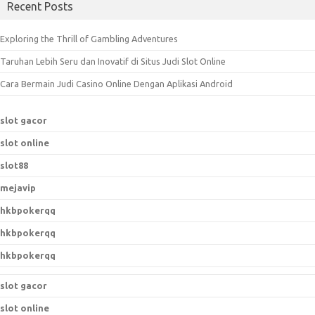
Recent Posts
r
c
Exploring the Thrill of Gambling Adventures
h
Taruhan Lebih Seru dan Inovatif di Situs Judi Slot Online
f
o
Cara Bermain Judi Casino Online Dengan Aplikasi Android
r
:
slot gacor
slot online
slot88
mejavip
hkbpokerqq
hkbpokerqq
hkbpokerqq
slot gacor
slot online