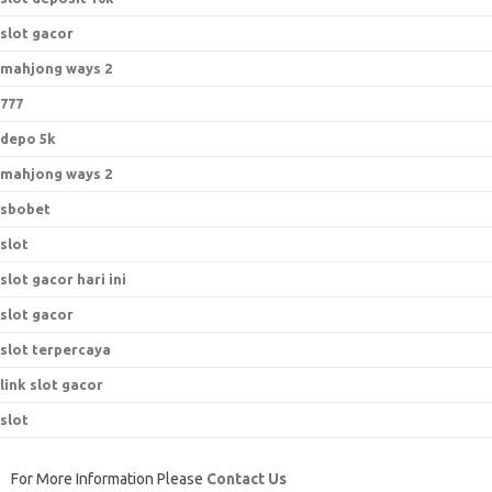
slot gacor
mahjong ways 2
777
depo 5k
mahjong ways 2
sbobet
slot
slot gacor hari ini
slot gacor
slot terpercaya
link slot gacor
slot
For More Information Please
Contact Us