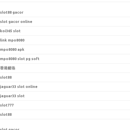
s
lot88 gacor
slot gacor online
koi365 slot
link mpo8080
mpo8080 apk
mpo8080 slot pg soft
香港赌场
slot88
jaguar33 slot online
jaguar33 slot
slot777
slot88
slot gacor