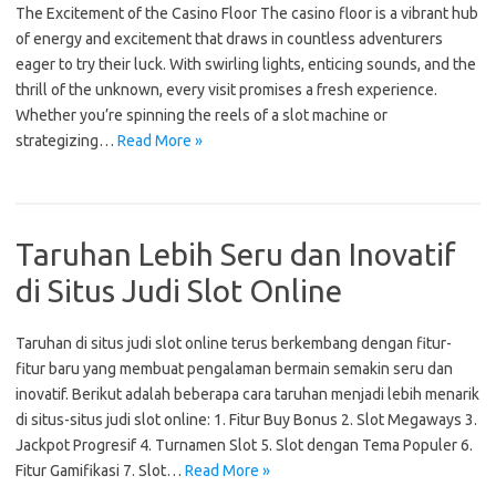
The Excitement of the Casino Floor The casino floor is a vibrant hub
of energy and excitement that draws in countless adventurers
eager to try their luck. With swirling lights, enticing sounds, and the
thrill of the unknown, every visit promises a fresh experience.
Whether you’re spinning the reels of a slot machine or
strategizing…
Read More »
Taruhan Lebih Seru dan Inovatif
di Situs Judi Slot Online
Taruhan di situs judi slot online terus berkembang dengan fitur-
fitur baru yang membuat pengalaman bermain semakin seru dan
inovatif. Berikut adalah beberapa cara taruhan menjadi lebih menarik
di situs-situs judi slot online: 1. Fitur Buy Bonus 2. Slot Megaways 3.
Jackpot Progresif 4. Turnamen Slot 5. Slot dengan Tema Populer 6.
Fitur Gamifikasi 7. Slot…
Read More »