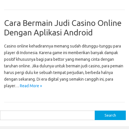
Cara Bermain Judi Casino Online
Dengan Aplikasi Android
Casino online kehadirannya memang sudah ditunggu-tunggu para
player di Indonesia. Karena game ini memberikan banyak dampak
positif khususnya bagi para bettor yang memang cinta dengan
taruhan online. Jika dulunya untuk bermain judi casino, para pemain
harus pergi dulu ke sebuah tempat perjudian, berbeda halnya
dengan sekarang. Di era digital yang semakin canggih ini, para
player…
Read More »
S
e
a