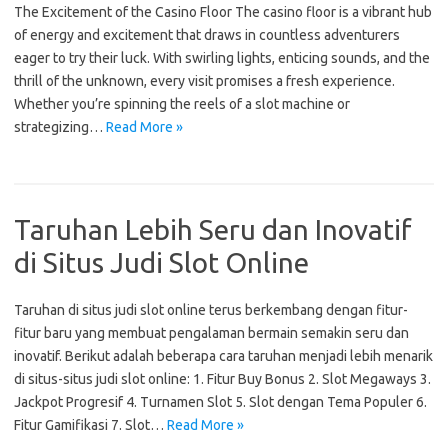
The Excitement of the Casino Floor The casino floor is a vibrant hub
of energy and excitement that draws in countless adventurers
eager to try their luck. With swirling lights, enticing sounds, and the
thrill of the unknown, every visit promises a fresh experience.
Whether you’re spinning the reels of a slot machine or
strategizing…
Read More »
Taruhan Lebih Seru dan Inovatif
di Situs Judi Slot Online
Taruhan di situs judi slot online terus berkembang dengan fitur-
fitur baru yang membuat pengalaman bermain semakin seru dan
inovatif. Berikut adalah beberapa cara taruhan menjadi lebih menarik
di situs-situs judi slot online: 1. Fitur Buy Bonus 2. Slot Megaways 3.
Jackpot Progresif 4. Turnamen Slot 5. Slot dengan Tema Populer 6.
Fitur Gamifikasi 7. Slot…
Read More »