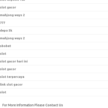
slot gacor
mahjong ways 2
777
depo 5k
mahjong ways 2
sbobet
slot
slot gacor hari ini
slot gacor
slot terpercaya
link slot gacor
slot
For More Information Please
Contact Us