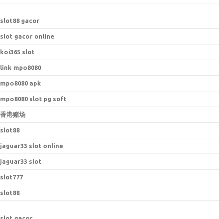
s
lot88 gacor
slot gacor online
koi365 slot
link mpo8080
mpo8080 apk
mpo8080 slot pg soft
香港赌场
slot88
jaguar33 slot online
jaguar33 slot
slot777
slot88
slot gacor