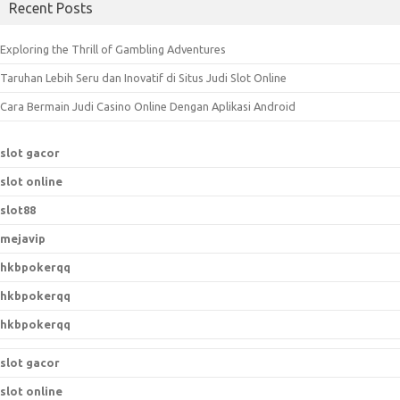
Recent Posts
r
c
Exploring the Thrill of Gambling Adventures
h
Taruhan Lebih Seru dan Inovatif di Situs Judi Slot Online
f
o
Cara Bermain Judi Casino Online Dengan Aplikasi Android
r
:
slot gacor
slot online
slot88
mejavip
hkbpokerqq
hkbpokerqq
hkbpokerqq
slot gacor
slot online