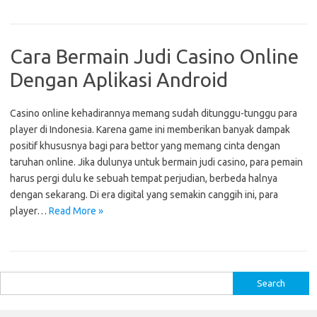
Cara Bermain Judi Casino Online
Dengan Aplikasi Android
Casino online kehadirannya memang sudah ditunggu-tunggu para
player di Indonesia. Karena game ini memberikan banyak dampak
positif khususnya bagi para bettor yang memang cinta dengan
taruhan online. Jika dulunya untuk bermain judi casino, para pemain
harus pergi dulu ke sebuah tempat perjudian, berbeda halnya
dengan sekarang. Di era digital yang semakin canggih ini, para
player…
Read More »
S
e
a