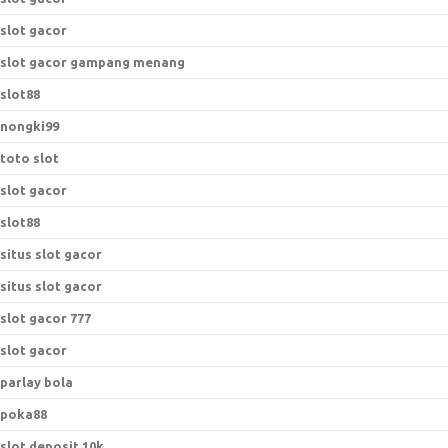
slot gacor
slot gacor gampang menang
slot88
nongki99
toto slot
slot gacor
slot88
situs slot gacor
situs slot gacor
slot gacor 777
slot gacor
parlay bola
poka88
slot deposit 10k