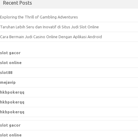
Recent Posts
r
c
Exploring the Thrill of Gambling Adventures
h
Taruhan Lebih Seru dan Inovatif di Situs Judi Slot Online
f
o
Cara Bermain Judi Casino Online Dengan Aplikasi Android
r
:
slot gacor
slot online
slot88
mejavip
hkbpokerqq
hkbpokerqq
hkbpokerqq
slot gacor
slot online