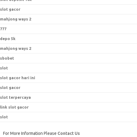
slot gacor
mahjong ways 2
777
depo 5k
mahjong ways 2
sbobet
slot
slot gacor hari ini
slot gacor
slot terpercaya
link slot gacor
slot
For More Information Please
Contact Us