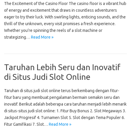
The Excitement of the Casino Floor The casino floor is a vibrant hub
of energy and excitement that draws in countless adventurers
eager to try their luck. With swirling lights, enticing sounds, and the
thrill of the unknown, every visit promises a fresh experience.
Whether you’re spinning the reels of a slot machine or
strategizing…
Read More »
Taruhan Lebih Seru dan Inovatif
di Situs Judi Slot Online
Taruhan di situs judi slot online terus berkembang dengan fitur-
fitur baru yang membuat pengalaman bermain semakin seru dan
inovatif. Berikut adalah beberapa cara taruhan menjadi lebih menarik
di situs-situs judi slot online: 1. Fitur Buy Bonus 2. Slot Megaways 3.
Jackpot Progresif 4. Turnamen Slot 5. Slot dengan Tema Populer 6.
Fitur Gamifikasi 7. Slot…
Read More »