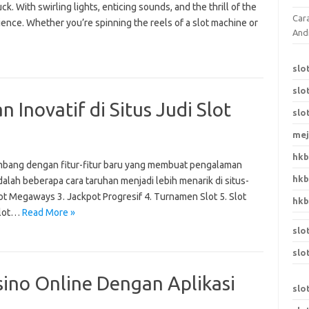
ck. With swirling lights, enticing sounds, and the thrill of the
Car
ence. Whether you’re spinning the reels of a slot machine or
And
slo
slo
 Inovatif di Situs Judi Slot
slo
mej
hk
kembang dengan fitur-fitur baru yang membuat pengalaman
hk
dalah beberapa cara taruhan menjadi lebih menarik di situs-
 Slot Megaways 3. Jackpot Progresif 4. Turnamen Slot 5. Slot
hk
Slot…
Read More »
slo
slo
sino Online Dengan Aplikasi
s
lo