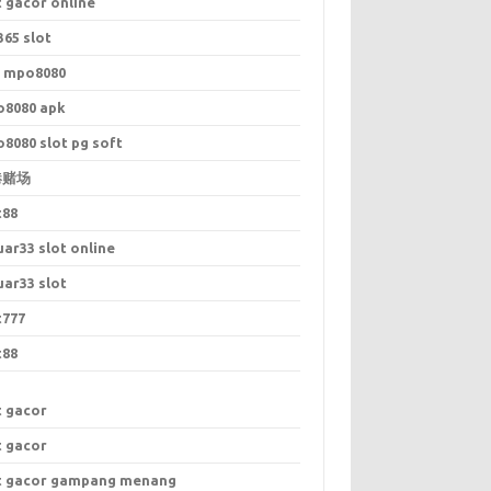
t gacor online
365 slot
k mpo8080
8080 apk
8080 slot pg soft
港赌场
t88
uar33 slot online
uar33 slot
t777
t88
t gacor
t gacor
t gacor gampang menang