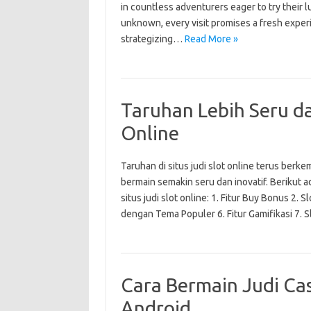
in countless adventurers eager to try their lu
unknown, every visit promises a fresh experi
strategizing…
Read More »
Taruhan Lebih Seru dan
Online
Taruhan di situs judi slot online terus ber
bermain semakin seru dan inovatif. Berikut a
situs judi slot online: 1. Fitur Buy Bonus 2.
dengan Tema Populer 6. Fitur Gamifikasi 7. 
Cara Bermain Judi Ca
Android