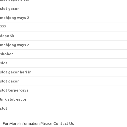
slot gacor
mahjong ways 2
777
depo 5k
mahjong ways 2
sbobet
slot
slot gacor hari ini
slot gacor
slot terpercaya
link slot gacor
slot
For More Information Please
Contact Us