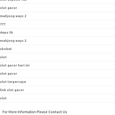
slot gacor
mahjong ways 2
777
depo 5k
mahjong ways 2
sbobet
slot
slot gacor hari ini
slot gacor
slot terpercaya
link slot gacor
slot
For More Information Please
Contact Us