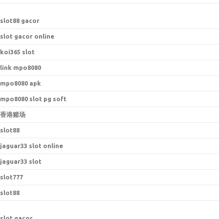
s
lot88 gacor
slot gacor online
koi365 slot
link mpo8080
mpo8080 apk
mpo8080 slot pg soft
香港赌场
slot88
jaguar33 slot online
jaguar33 slot
slot777
slot88
slot gacor