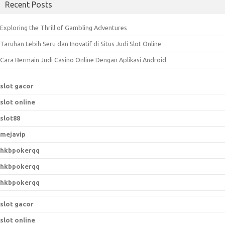
Recent Posts
r
c
Exploring the Thrill of Gambling Adventures
h
Taruhan Lebih Seru dan Inovatif di Situs Judi Slot Online
f
o
Cara Bermain Judi Casino Online Dengan Aplikasi Android
r
:
slot gacor
slot online
slot88
mejavip
hkbpokerqq
hkbpokerqq
hkbpokerqq
slot gacor
slot online