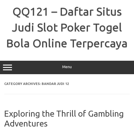
Skip
to
QQ121 – Daftar Situs
content
Judi Slot Poker Togel
Bola Online Terpercaya
Menu
CATEGORY ARCHIVES:
BANDAR JUDI 12
Exploring the Thrill of Gambling
Adventures