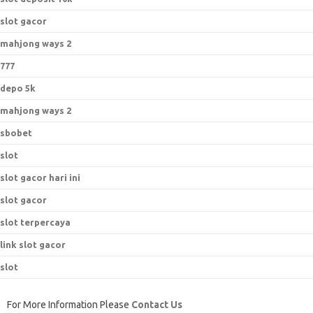
slot gacor
mahjong ways 2
777
depo 5k
mahjong ways 2
sbobet
slot
slot gacor hari ini
slot gacor
slot terpercaya
link slot gacor
slot
For More Information Please
Contact Us