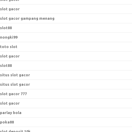
slot gacor
slot gacor gampang menang
slot88
nongki99
toto slot
slot gacor
slot88
situs slot gacor
situs slot gacor
slot gacor 777
slot gacor
parlay bola
poka88
slot deposit 10k