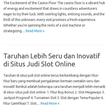
The Excitement of the Casino Floor The casino floor is a vibrant hub
of energy and excitement that draws in countless adventurers
eager to try their luck. With swirling lights, enticing sounds, and the
thrill of the unknown, every visit promises a fresh experience.
Whether you’re spinning the reels of a slot machine or
strategizing…
Read More »
Taruhan Lebih Seru dan Inovatif
di Situs Judi Slot Online
Taruhan di situs judi slot online terus berkembang dengan fitur-
fitur baru yang membuat pengalaman bermain semakin seru dan
inovatif. Berikut adalah beberapa cara taruhan menjadi lebih menarik
di situs-situs judi slot online: 1. Fitur Buy Bonus 2. Slot Megaways 3.
Jackpot Progresif 4. Turnamen Slot 5. Slot dengan Tema Populer 6.
Fitur Gamifikasi 7. Slot…
Read More »