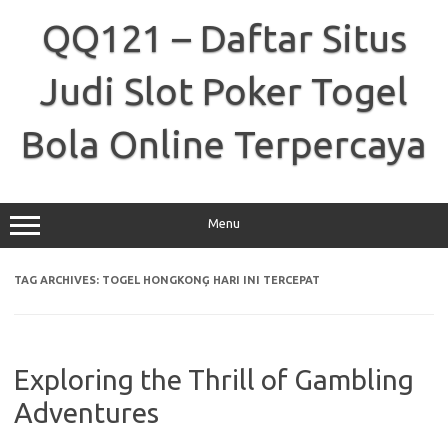
Skip
to
QQ121 – Daftar Situs
content
Judi Slot Poker Togel
Bola Online Terpercaya
Menu
TAG ARCHIVES:
TOGEL HONGKONĢ HARI INI TERCEPAT
Exploring the Thrill of Gambling
Adventures