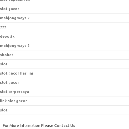
slot gacor
mahjong ways 2
777
depo 5k
mahjong ways 2
sbobet
slot
slot gacor hari ini
slot gacor
slot terpercaya
link slot gacor
slot
For More Information Please
Contact Us