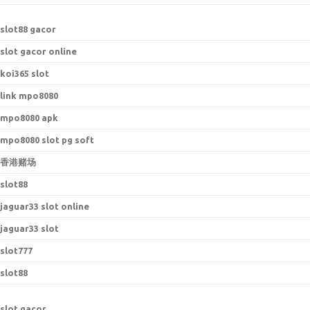
s
lot88 gacor
slot gacor online
koi365 slot
link mpo8080
mpo8080 apk
mpo8080 slot pg soft
香港赌场
slot88
jaguar33 slot online
jaguar33 slot
slot777
slot88
slot gacor