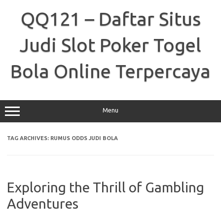
Skip
to
QQ121 – Daftar Situs
content
Judi Slot Poker Togel
Bola Online Terpercaya
Menu
TAG ARCHIVES:
RUMUS ODDS JUDI BOLA
Exploring the Thrill of Gambling
Adventures