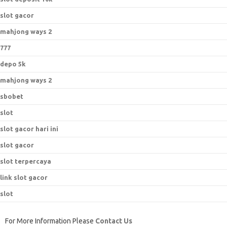
slot gacor
mahjong ways 2
777
depo 5k
mahjong ways 2
sbobet
slot
slot gacor hari ini
slot gacor
slot terpercaya
link slot gacor
slot
For More Information Please
Contact Us