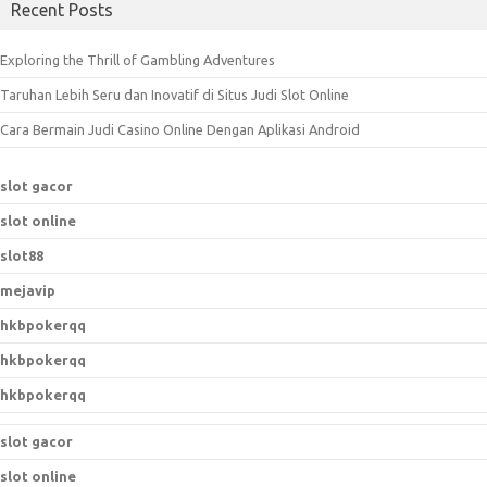
Recent Posts
r
c
Exploring the Thrill of Gambling Adventures
h
Taruhan Lebih Seru dan Inovatif di Situs Judi Slot Online
f
o
Cara Bermain Judi Casino Online Dengan Aplikasi Android
r
:
slot gacor
slot online
slot88
mejavip
hkbpokerqq
hkbpokerqq
hkbpokerqq
slot gacor
slot online