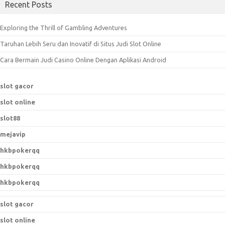
Recent Posts
r
c
Exploring the Thrill of Gambling Adventures
h
Taruhan Lebih Seru dan Inovatif di Situs Judi Slot Online
f
o
Cara Bermain Judi Casino Online Dengan Aplikasi Android
r
:
slot gacor
slot online
slot88
mejavip
hkbpokerqq
hkbpokerqq
hkbpokerqq
slot gacor
slot online