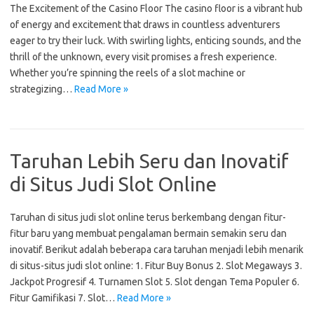
The Excitement of the Casino Floor The casino floor is a vibrant hub
of energy and excitement that draws in countless adventurers
eager to try their luck. With swirling lights, enticing sounds, and the
thrill of the unknown, every visit promises a fresh experience.
Whether you’re spinning the reels of a slot machine or
strategizing…
Read More »
Taruhan Lebih Seru dan Inovatif
di Situs Judi Slot Online
Taruhan di situs judi slot online terus berkembang dengan fitur-
fitur baru yang membuat pengalaman bermain semakin seru dan
inovatif. Berikut adalah beberapa cara taruhan menjadi lebih menarik
di situs-situs judi slot online: 1. Fitur Buy Bonus 2. Slot Megaways 3.
Jackpot Progresif 4. Turnamen Slot 5. Slot dengan Tema Populer 6.
Fitur Gamifikasi 7. Slot…
Read More »