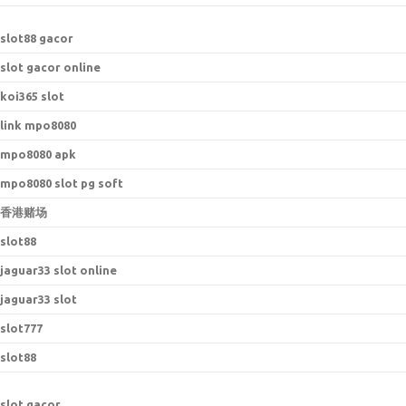
s
lot88 gacor
slot gacor online
koi365 slot
link mpo8080
mpo8080 apk
mpo8080 slot pg soft
香港赌场
slot88
jaguar33 slot online
jaguar33 slot
slot777
slot88
slot gacor