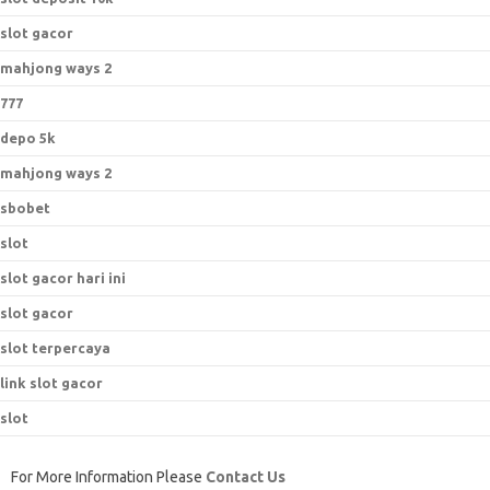
slot gacor
mahjong ways 2
777
depo 5k
mahjong ways 2
sbobet
slot
slot gacor hari ini
slot gacor
slot terpercaya
link slot gacor
slot
For More Information Please
Contact Us