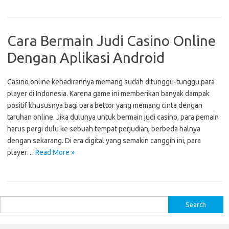
Cara Bermain Judi Casino Online
Dengan Aplikasi Android
Casino online kehadirannya memang sudah ditunggu-tunggu para
player di Indonesia. Karena game ini memberikan banyak dampak
positif khususnya bagi para bettor yang memang cinta dengan
taruhan online. Jika dulunya untuk bermain judi casino, para pemain
harus pergi dulu ke sebuah tempat perjudian, berbeda halnya
dengan sekarang. Di era digital yang semakin canggih ini, para
player…
Read More »
S
e
a