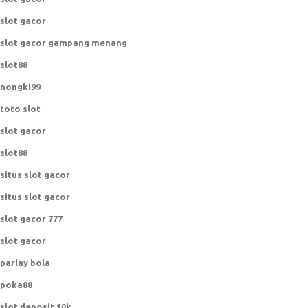
slot gacor
slot gacor gampang menang
slot88
nongki99
toto slot
slot gacor
slot88
situs slot gacor
situs slot gacor
slot gacor 777
slot gacor
parlay bola
poka88
slot deposit 10k