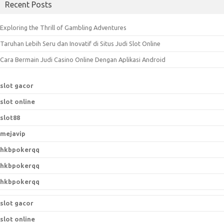
Recent Posts
r
c
Exploring the Thrill of Gambling Adventures
h
Taruhan Lebih Seru dan Inovatif di Situs Judi Slot Online
f
o
Cara Bermain Judi Casino Online Dengan Aplikasi Android
r
:
slot gacor
slot online
slot88
mejavip
hkbpokerqq
hkbpokerqq
hkbpokerqq
slot gacor
slot online