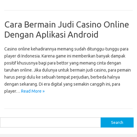
Cara Bermain Judi Casino Online
Dengan Aplikasi Android
Casino online kehadirannya memang sudah ditunggu-tunggu para
player di Indonesia. Karena game ini memberikan banyak dampak
positif khususnya bagi para bettor yang memang cinta dengan
taruhan online. Jika dulunya untuk bermain judi casino, para pemain
harus pergi dulu ke sebuah tempat perjudian, berbeda halnya
dengan sekarang. Di era digital yang semakin canggih ini, para
player…
Read More »
S
e
a