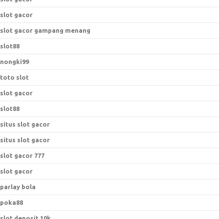
slot gacor
slot gacor gampang menang
slot88
nongki99
toto slot
slot gacor
slot88
situs slot gacor
situs slot gacor
slot gacor 777
slot gacor
parlay bola
poka88
slot deposit 10k