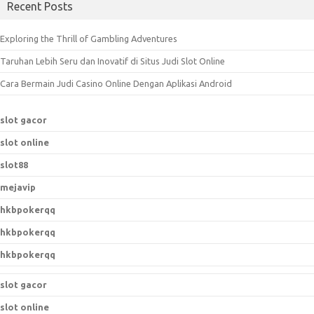
Recent Posts
r
c
Exploring the Thrill of Gambling Adventures
h
Taruhan Lebih Seru dan Inovatif di Situs Judi Slot Online
f
o
Cara Bermain Judi Casino Online Dengan Aplikasi Android
r
:
slot gacor
slot online
slot88
mejavip
hkbpokerqq
hkbpokerqq
hkbpokerqq
slot gacor
slot online