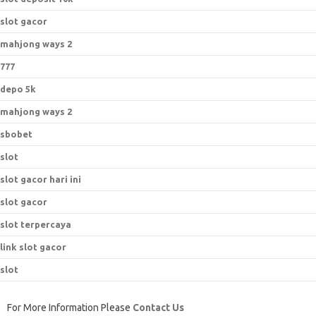
slot gacor
mahjong ways 2
777
depo 5k
mahjong ways 2
sbobet
slot
slot gacor hari ini
slot gacor
slot terpercaya
link slot gacor
slot
For More Information Please
Contact Us