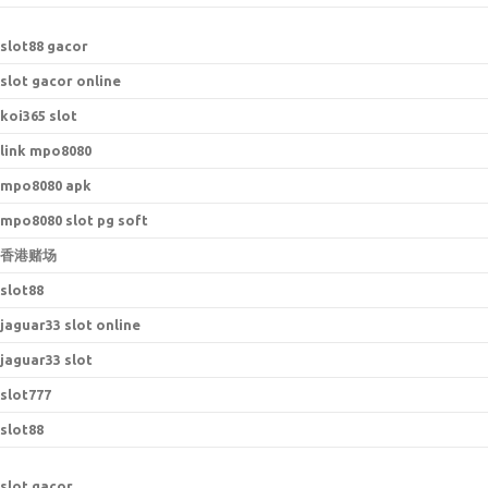
s
lot88 gacor
slot gacor online
koi365 slot
link mpo8080
mpo8080 apk
mpo8080 slot pg soft
香港赌场
slot88
jaguar33 slot online
jaguar33 slot
slot777
slot88
slot gacor