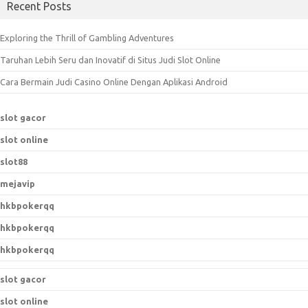
Recent Posts
r
c
Exploring the Thrill of Gambling Adventures
h
Taruhan Lebih Seru dan Inovatif di Situs Judi Slot Online
f
o
Cara Bermain Judi Casino Online Dengan Aplikasi Android
r
:
slot gacor
slot online
slot88
mejavip
hkbpokerqq
hkbpokerqq
hkbpokerqq
slot gacor
slot online