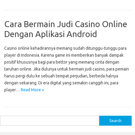
Cara Bermain Judi Casino Online
Dengan Aplikasi Android
Casino online kehadirannya memang sudah ditunggu-tunggu para
player di Indonesia. Karena game ini memberikan banyak dampak
positif khususnya bagi para bettor yang memang cinta dengan
taruhan online. Jika dulunya untuk bermain judi casino, para pemain
harus pergi dulu ke sebuah tempat perjudian, berbeda halnya
dengan sekarang. Di era digital yang semakin canggih ini, para
player…
Read More »
S
e
a