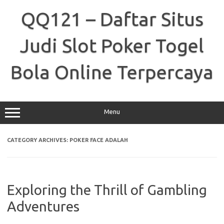
Skip
to
QQ121 – Daftar Situs
content
Judi Slot Poker Togel
Bola Online Terpercaya
Menu
CATEGORY ARCHIVES:
POKER FACE ADALAH
Exploring the Thrill of Gambling
Adventures