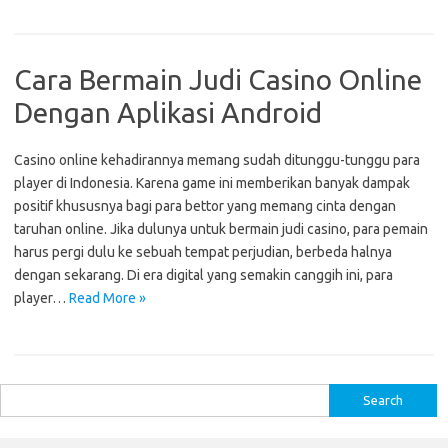
Cara Bermain Judi Casino Online
Dengan Aplikasi Android
Casino online kehadirannya memang sudah ditunggu-tunggu para
player di Indonesia. Karena game ini memberikan banyak dampak
positif khususnya bagi para bettor yang memang cinta dengan
taruhan online. Jika dulunya untuk bermain judi casino, para pemain
harus pergi dulu ke sebuah tempat perjudian, berbeda halnya
dengan sekarang. Di era digital yang semakin canggih ini, para
player…
Read More »
S
e
a