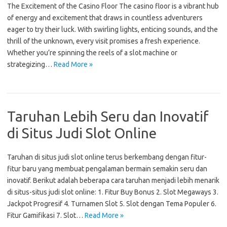
The Excitement of the Casino Floor The casino floor is a vibrant hub
of energy and excitement that draws in countless adventurers
eager to try their luck. With swirling lights, enticing sounds, and the
thrill of the unknown, every visit promises a fresh experience.
Whether you’re spinning the reels of a slot machine or
strategizing…
Read More »
Taruhan Lebih Seru dan Inovatif
di Situs Judi Slot Online
Taruhan di situs judi slot online terus berkembang dengan fitur-
fitur baru yang membuat pengalaman bermain semakin seru dan
inovatif. Berikut adalah beberapa cara taruhan menjadi lebih menarik
di situs-situs judi slot online: 1. Fitur Buy Bonus 2. Slot Megaways 3.
Jackpot Progresif 4. Turnamen Slot 5. Slot dengan Tema Populer 6.
Fitur Gamifikasi 7. Slot…
Read More »