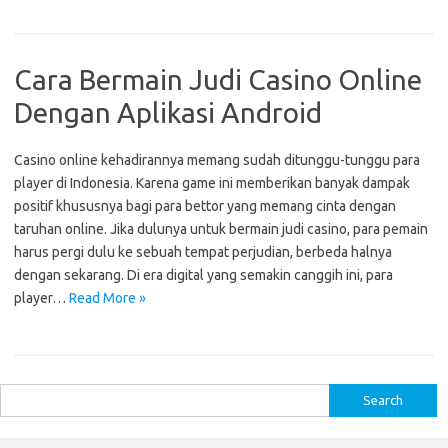
Cara Bermain Judi Casino Online
Dengan Aplikasi Android
Casino online kehadirannya memang sudah ditunggu-tunggu para
player di Indonesia. Karena game ini memberikan banyak dampak
positif khususnya bagi para bettor yang memang cinta dengan
taruhan online. Jika dulunya untuk bermain judi casino, para pemain
harus pergi dulu ke sebuah tempat perjudian, berbeda halnya
dengan sekarang. Di era digital yang semakin canggih ini, para
player…
Read More »
S
e
a