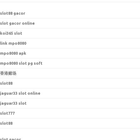
s
lot88 gacor
slot gacor online
koi365 slot
link mpo8080
mpo8080 apk
mpo8080 slot pg soft
香港赌场
slot88
jaguar33 slot online
jaguar33 slot
slot777
slot88
slot gacor