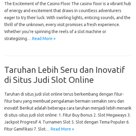
The Excitement of the Casino Floor The casino floor is a vibrant hub
of energy and excitement that draws in countless adventurers
eager to try their luck. With swirling lights, enticing sounds, and the
thrill of the unknown, every visit promises a fresh experience.
Whether you’re spinning the reels of a slot machine or
strategizing…
Read More »
Taruhan Lebih Seru dan Inovatif
di Situs Judi Slot Online
Taruhan di situs judi slot online terus berkembang dengan fitur-
fitur baru yang membuat pengalaman bermain semakin seru dan
inovatif. Berikut adalah beberapa cara taruhan menjadi lebih menarik
di situs-situs judi slot online: 1. Fitur Buy Bonus 2. Slot Megaways 3.
Jackpot Progresif 4. Turnamen Slot 5. Slot dengan Tema Populer 6.
Fitur Gamifikasi 7. Slot…
Read More »