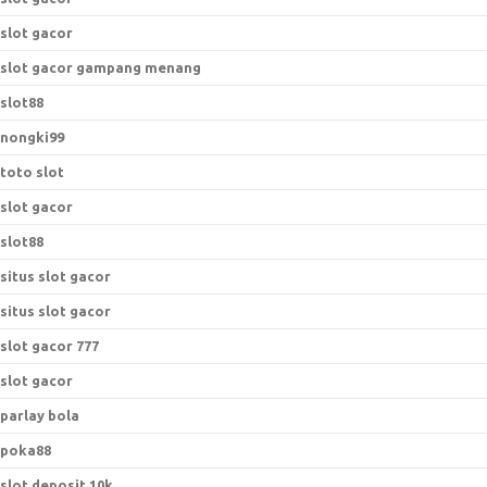
slot gacor
slot gacor gampang menang
slot88
nongki99
toto slot
slot gacor
slot88
situs slot gacor
situs slot gacor
slot gacor 777
slot gacor
parlay bola
poka88
slot deposit 10k