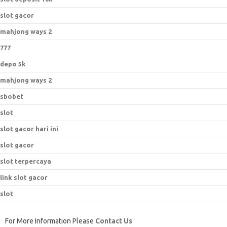
slot gacor
mahjong ways 2
777
depo 5k
mahjong ways 2
sbobet
slot
slot gacor hari ini
slot gacor
slot terpercaya
link slot gacor
slot
For More Information Please
Contact Us