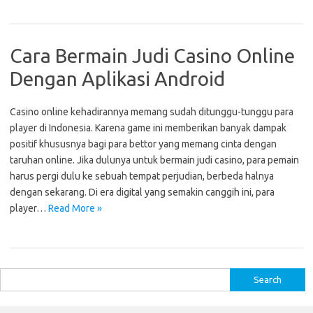
Cara Bermain Judi Casino Online
Dengan Aplikasi Android
Casino online kehadirannya memang sudah ditunggu-tunggu para
player di Indonesia. Karena game ini memberikan banyak dampak
positif khususnya bagi para bettor yang memang cinta dengan
taruhan online. Jika dulunya untuk bermain judi casino, para pemain
harus pergi dulu ke sebuah tempat perjudian, berbeda halnya
dengan sekarang. Di era digital yang semakin canggih ini, para
player…
Read More »
S
e
a