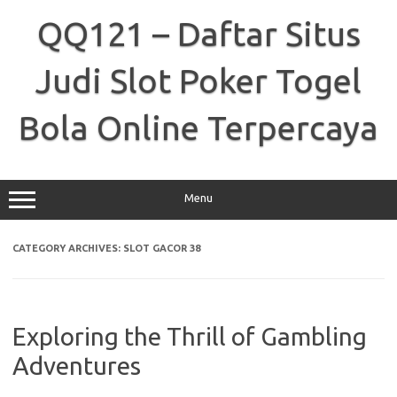
Skip
to
QQ121 – Daftar Situs
content
Judi Slot Poker Togel
Bola Online Terpercaya
Menu
CATEGORY ARCHIVES:
SLOT GACOR 38
Exploring the Thrill of Gambling
Adventures