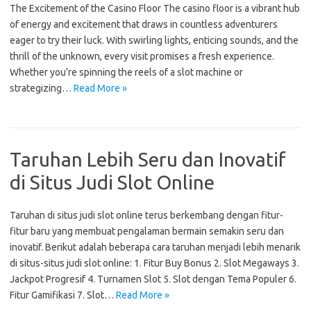
The Excitement of the Casino Floor The casino floor is a vibrant hub
of energy and excitement that draws in countless adventurers
eager to try their luck. With swirling lights, enticing sounds, and the
thrill of the unknown, every visit promises a fresh experience.
Whether you’re spinning the reels of a slot machine or
strategizing…
Read More »
Taruhan Lebih Seru dan Inovatif
di Situs Judi Slot Online
Taruhan di situs judi slot online terus berkembang dengan fitur-
fitur baru yang membuat pengalaman bermain semakin seru dan
inovatif. Berikut adalah beberapa cara taruhan menjadi lebih menarik
di situs-situs judi slot online: 1. Fitur Buy Bonus 2. Slot Megaways 3.
Jackpot Progresif 4. Turnamen Slot 5. Slot dengan Tema Populer 6.
Fitur Gamifikasi 7. Slot…
Read More »