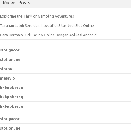
Recent Posts
r
c
Exploring the Thrill of Gambling Adventures
h
Taruhan Lebih Seru dan Inovatif di Situs Judi Slot Online
f
o
Cara Bermain Judi Casino Online Dengan Aplikasi Android
r
:
slot gacor
slot online
slot88
mejavip
hkbpokerqq
hkbpokerqq
hkbpokerqq
slot gacor
slot online