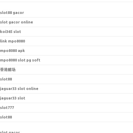
s
lot88 gacor
slot gacor online
koi365 slot
link mpo8080
mpo8080 apk
mpo8080 slot pg soft
香港赌场
slot88
jaguar33 slot online
jaguar33 slot
slot777
slot88
slot gacor