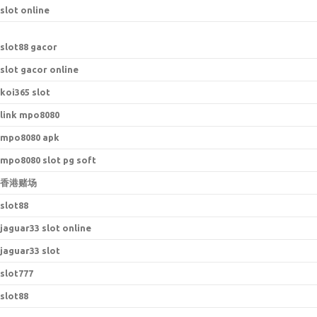
slot online
s
lot88 gacor
slot gacor online
koi365 slot
link mpo8080
mpo8080 apk
mpo8080 slot pg soft
香港赌场
slot88
jaguar33 slot online
jaguar33 slot
slot777
slot88