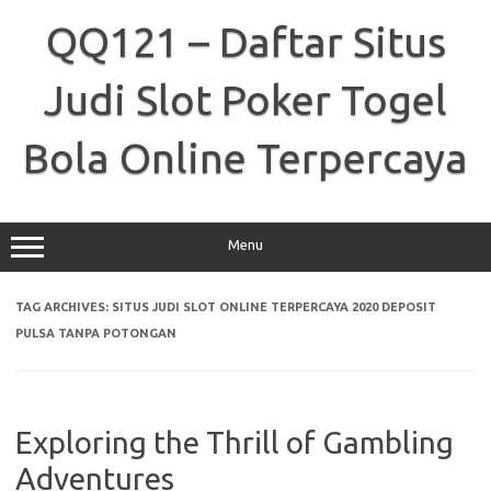
Skip
to
QQ121 – Daftar Situs
content
Judi Slot Poker Togel
Bola Online Terpercaya
Menu
TAG ARCHIVES:
SITUS JUDI SLOT ONLINE TERPERCAYA 2020 DEPOSIT
PULSA TANPA POTONGAN
Exploring the Thrill of Gambling
Adventures