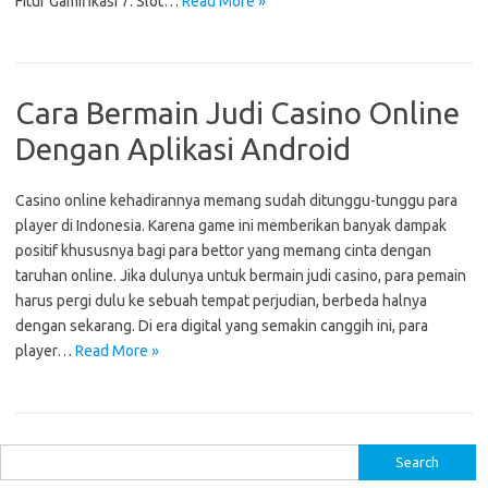
Fitur Gamifikasi 7. Slot…
Read More »
Cara Bermain Judi Casino Online
Dengan Aplikasi Android
Casino online kehadirannya memang sudah ditunggu-tunggu para
player di Indonesia. Karena game ini memberikan banyak dampak
positif khususnya bagi para bettor yang memang cinta dengan
taruhan online. Jika dulunya untuk bermain judi casino, para pemain
harus pergi dulu ke sebuah tempat perjudian, berbeda halnya
dengan sekarang. Di era digital yang semakin canggih ini, para
player…
Read More »
S
e