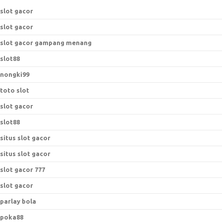
slot gacor
slot gacor
slot gacor gampang menang
slot88
nongki99
toto slot
slot gacor
slot88
situs slot gacor
situs slot gacor
slot gacor 777
slot gacor
parlay bola
poka88