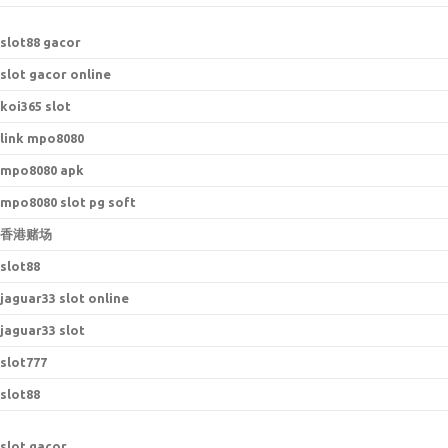
s
lot88 gacor
slot gacor online
koi365 slot
link mpo8080
mpo8080 apk
mpo8080 slot pg soft
香港赌场
slot88
jaguar33 slot online
jaguar33 slot
slot777
slot88
slot gacor