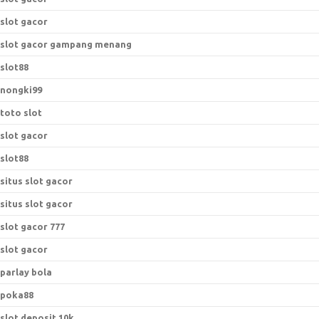
slot gacor
slot gacor gampang menang
slot88
nongki99
toto slot
slot gacor
slot88
situs slot gacor
situs slot gacor
slot gacor 777
slot gacor
parlay bola
poka88
slot deposit 10k