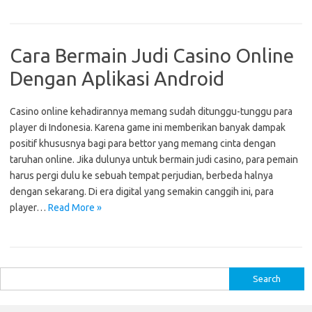
Cara Bermain Judi Casino Online
Dengan Aplikasi Android
Casino online kehadirannya memang sudah ditunggu-tunggu para
player di Indonesia. Karena game ini memberikan banyak dampak
positif khususnya bagi para bettor yang memang cinta dengan
taruhan online. Jika dulunya untuk bermain judi casino, para pemain
harus pergi dulu ke sebuah tempat perjudian, berbeda halnya
dengan sekarang. Di era digital yang semakin canggih ini, para
player…
Read More »
S
e
a