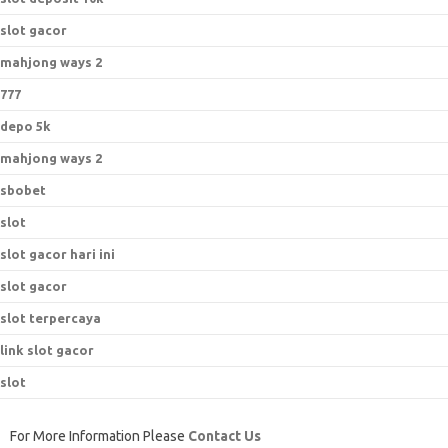
slot gacor
mahjong ways 2
777
depo 5k
mahjong ways 2
sbobet
slot
slot gacor hari ini
slot gacor
slot terpercaya
link slot gacor
slot
For More Information Please
Contact Us