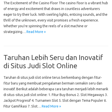
The Excitement of the Casino Floor The casino floor is a vibrant hub
of energy and excitement that draws in countless adventurers
eager to try their luck. With swirling lights, enticing sounds, and the
thrill of the unknown, every visit promises a fresh experience.
Whether you’re spinning the reels of a slot machine or
strategizing…
Read More »
Taruhan Lebih Seru dan Inovatif
di Situs Judi Slot Online
Taruhan di situs judi slot online terus berkembang dengan fitur-
fitur baru yang membuat pengalaman bermain semakin seru dan
inovatif. Berikut adalah beberapa cara taruhan menjadi lebih menarik
di situs-situs judi slot online: 1. Fitur Buy Bonus 2. Slot Megaways 3.
Jackpot Progresif 4. Turnamen Slot 5. Slot dengan Tema Populer 6.
Fitur Gamifikasi 7. Slot…
Read More »