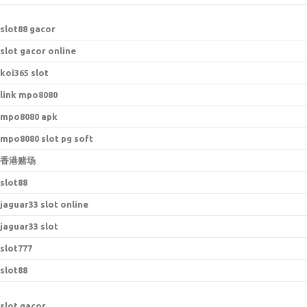
s
lot88 gacor
slot gacor online
koi365 slot
link mpo8080
mpo8080 apk
mpo8080 slot pg soft
香港赌场
slot88
jaguar33 slot online
jaguar33 slot
slot777
slot88
slot gacor