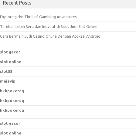
Recent Posts
r
c
Exploring the Thrill of Gambling Adventures
h
Taruhan Lebih Seru dan Inovatif di Situs Judi Slot Online
f
o
Cara Bermain Judi Casino Online Dengan Aplikasi Android
r
:
slot gacor
slot online
slot88
mejavip
hkbpokerqq
hkbpokerqq
hkbpokerqq
slot gacor
slot online