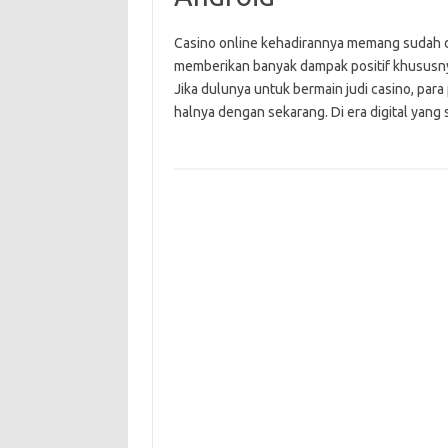
Casino online kehadirannya memang sudah di
memberikan banyak dampak positif khususny
Jika dulunya untuk bermain judi casino, par
halnya dengan sekarang. Di era digital yang