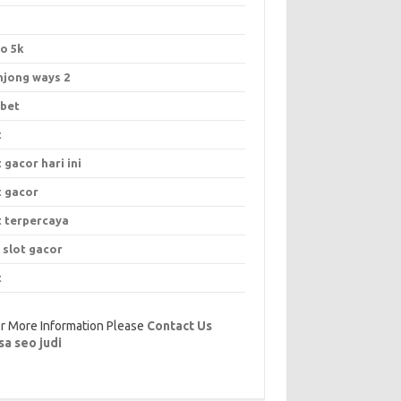
o 5k
jong ways 2
bet
t
t gacor hari ini
t gacor
t terpercaya
k slot gacor
t
r More Information Please
Contact Us
sa seo judi