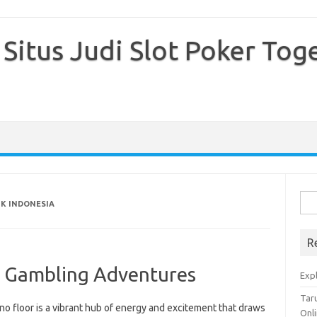
Situs Judi Slot Poker Tog
Sea
IK INDONESIA
for:
R
of Gambling Adventures
Expl
Taru
no floor is a vibrant hub of energy and excitement that draws
Onl