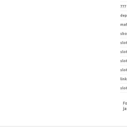
777
dep
mah
sbo
slo
slo
slo
slo
lin
slo
Fo
ja