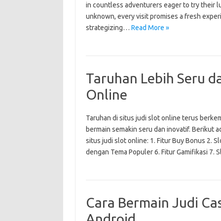
in countless adventurers eager to try their lu
unknown, every visit promises a fresh experi
strategizing…
Read More »
Taruhan Lebih Seru dan
Online
Taruhan di situs judi slot online terus ber
bermain semakin seru dan inovatif. Berikut a
situs judi slot online: 1. Fitur Buy Bonus 2.
dengan Tema Populer 6. Fitur Gamifikasi 7. 
Cara Bermain Judi Ca
Android