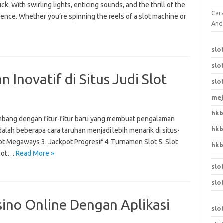
ck. With swirling lights, enticing sounds, and the thrill of the
Car
ence. Whether you’re spinning the reels of a slot machine or
And
slo
slo
 Inovatif di Situs Judi Slot
slo
mej
hk
kembang dengan fitur-fitur baru yang membuat pengalaman
hk
dalah beberapa cara taruhan menjadi lebih menarik di situs-
 Slot Megaways 3. Jackpot Progresif 4. Turnamen Slot 5. Slot
hk
Slot…
Read More »
slo
slo
sino Online Dengan Aplikasi
s
lo