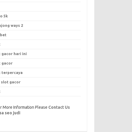
o 5k
jong ways 2
bet
t
t gacor hari ini
t gacor
t terpercaya
k slot gacor
t
r More Information Please
Contact Us
sa seo judi