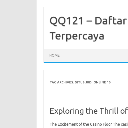
Skip
to
content
QQ121 – Daftar 
Terpercaya
HOME
TAG ARCHIVES:
SITUS JUDI ONLINE 10
Exploring the Thrill 
The Excitement of the Casino Floor The casi