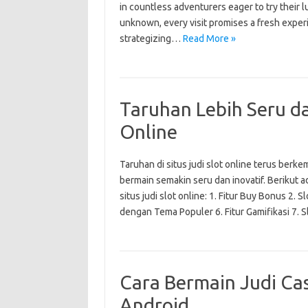
in countless adventurers eager to try their lu
unknown, every visit promises a fresh experi
strategizing…
Read More »
Taruhan Lebih Seru dan
Online
Taruhan di situs judi slot online terus ber
bermain semakin seru dan inovatif. Berikut a
situs judi slot online: 1. Fitur Buy Bonus 2.
dengan Tema Populer 6. Fitur Gamifikasi 7. 
Cara Bermain Judi Ca
Android