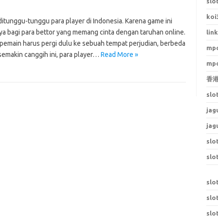
slo
koi
tunggu-tunggu para player di Indonesia. Karena game ini
a bagi para bettor yang memang cinta dengan taruhan online.
lin
a pemain harus pergi dulu ke sebuah tempat perjudian, berbeda
mpo
 semakin canggih ini, para player…
Read More »
mpo
香
slo
jag
jag
slo
slo
slo
slo
slo