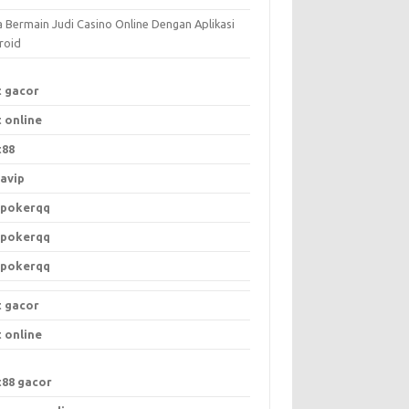
a Bermain Judi Casino Online Dengan Aplikasi
roid
t gacor
t online
t88
avip
bpokerqq
bpokerqq
bpokerqq
t gacor
t online
t88 gacor