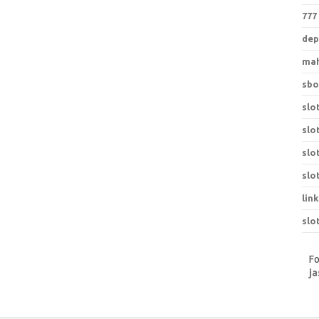
777
dep
mah
sbo
slo
slo
slo
slo
lin
slo
Fo
ja