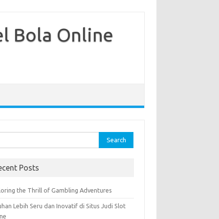
el Bola Online
rch
ecent Posts
oring the Thrill of Gambling Adventures
han Lebih Seru dan Inovatif di Situs Judi Slot
ine