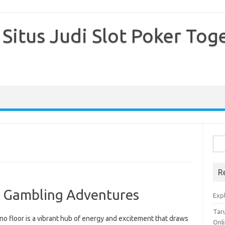
Situs Judi Slot Poker Tog
Sea
for:
R
of Gambling Adventures
Expl
Taru
no floor is a vibrant hub of energy and excitement that draws
Onl