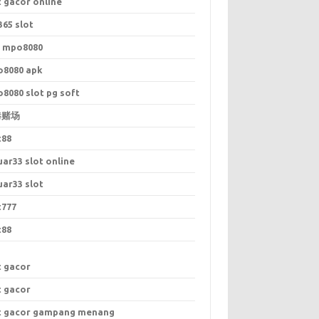
t gacor online
365 slot
k mpo8080
8080 apk
8080 slot pg soft
港赌场
t88
uar33 slot online
uar33 slot
t777
t88
t gacor
t gacor
t gacor gampang menang