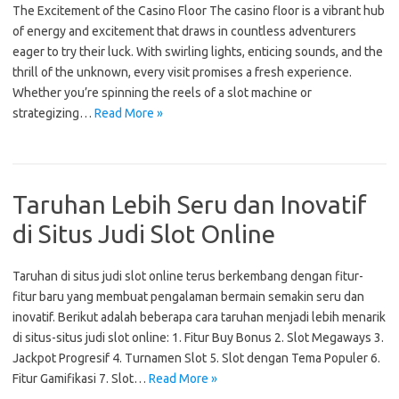
The Excitement of the Casino Floor The casino floor is a vibrant hub
of energy and excitement that draws in countless adventurers
eager to try their luck. With swirling lights, enticing sounds, and the
thrill of the unknown, every visit promises a fresh experience.
Whether you’re spinning the reels of a slot machine or
strategizing…
Read More »
Taruhan Lebih Seru dan Inovatif
di Situs Judi Slot Online
Taruhan di situs judi slot online terus berkembang dengan fitur-
fitur baru yang membuat pengalaman bermain semakin seru dan
inovatif. Berikut adalah beberapa cara taruhan menjadi lebih menarik
di situs-situs judi slot online: 1. Fitur Buy Bonus 2. Slot Megaways 3.
Jackpot Progresif 4. Turnamen Slot 5. Slot dengan Tema Populer 6.
Fitur Gamifikasi 7. Slot…
Read More »