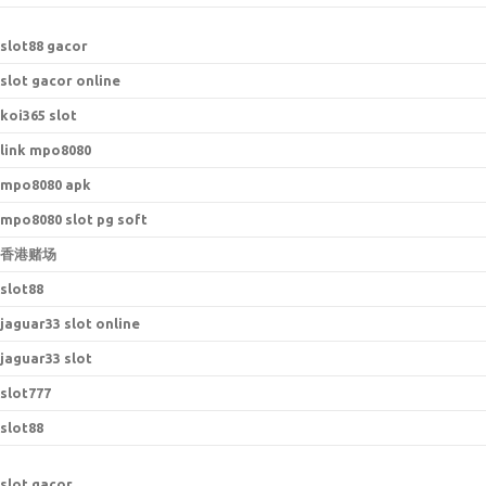
s
lot88 gacor
slot gacor online
koi365 slot
link mpo8080
mpo8080 apk
mpo8080 slot pg soft
香港赌场
slot88
jaguar33 slot online
jaguar33 slot
slot777
slot88
slot gacor