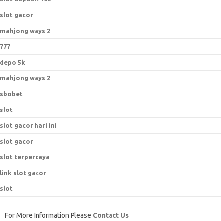
slot gacor
mahjong ways 2
777
depo 5k
mahjong ways 2
sbobet
slot
slot gacor hari ini
slot gacor
slot terpercaya
link slot gacor
slot
For More Information Please
Contact Us