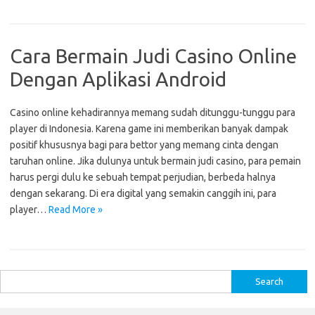
Cara Bermain Judi Casino Online
Dengan Aplikasi Android
Casino online kehadirannya memang sudah ditunggu-tunggu para
player di Indonesia. Karena game ini memberikan banyak dampak
positif khususnya bagi para bettor yang memang cinta dengan
taruhan online. Jika dulunya untuk bermain judi casino, para pemain
harus pergi dulu ke sebuah tempat perjudian, berbeda halnya
dengan sekarang. Di era digital yang semakin canggih ini, para
player…
Read More »
S
e
a