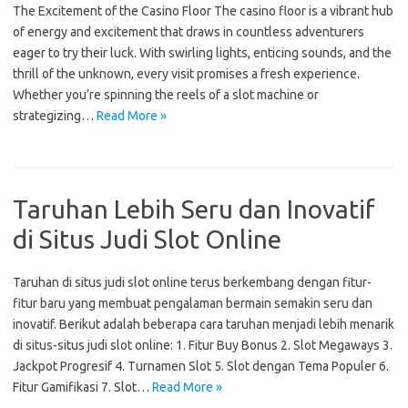
The Excitement of the Casino Floor The casino floor is a vibrant hub
of energy and excitement that draws in countless adventurers
eager to try their luck. With swirling lights, enticing sounds, and the
thrill of the unknown, every visit promises a fresh experience.
Whether you’re spinning the reels of a slot machine or
strategizing…
Read More »
Taruhan Lebih Seru dan Inovatif
di Situs Judi Slot Online
Taruhan di situs judi slot online terus berkembang dengan fitur-
fitur baru yang membuat pengalaman bermain semakin seru dan
inovatif. Berikut adalah beberapa cara taruhan menjadi lebih menarik
di situs-situs judi slot online: 1. Fitur Buy Bonus 2. Slot Megaways 3.
Jackpot Progresif 4. Turnamen Slot 5. Slot dengan Tema Populer 6.
Fitur Gamifikasi 7. Slot…
Read More »