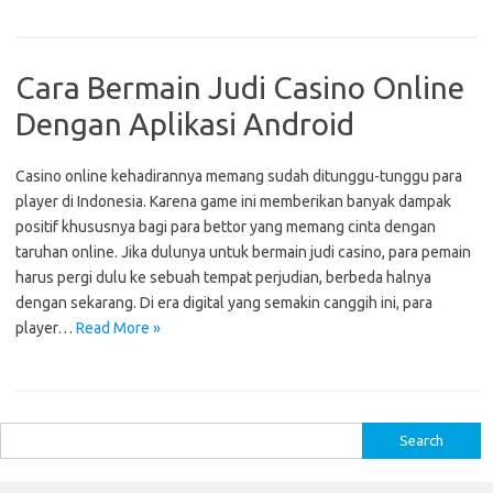
Cara Bermain Judi Casino Online
Dengan Aplikasi Android
Casino online kehadirannya memang sudah ditunggu-tunggu para
player di Indonesia. Karena game ini memberikan banyak dampak
positif khususnya bagi para bettor yang memang cinta dengan
taruhan online. Jika dulunya untuk bermain judi casino, para pemain
harus pergi dulu ke sebuah tempat perjudian, berbeda halnya
dengan sekarang. Di era digital yang semakin canggih ini, para
player…
Read More »
S
e
a