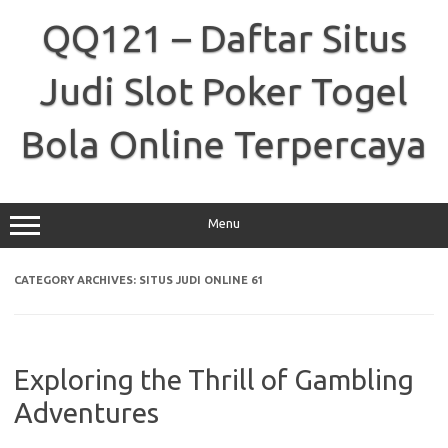
Skip
to
QQ121 – Daftar Situs
content
Judi Slot Poker Togel
Bola Online Terpercaya
Menu
CATEGORY ARCHIVES:
SITUS JUDI ONLINE 61
Exploring the Thrill of Gambling
Adventures