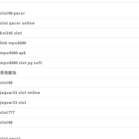
s
lot88 gacor
slot gacor online
koi365 slot
link mpo8080
mpo8080 apk
mpo8080 slot pg soft
香港赌场
slot88
jaguar33 slot online
jaguar33 slot
slot777
slot88
slot gacor