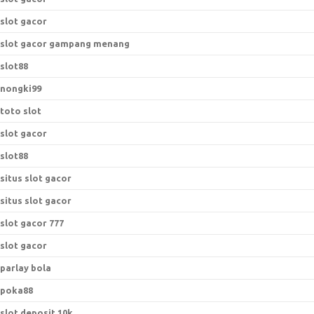
slot gacor
slot gacor gampang menang
slot88
nongki99
toto slot
slot gacor
slot88
situs slot gacor
situs slot gacor
slot gacor 777
slot gacor
parlay bola
poka88
slot deposit 10k