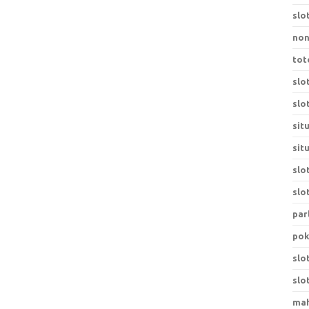
slo
non
tot
slo
slo
sit
sit
slo
slo
par
pok
slo
slo
mah