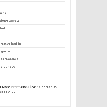
o 5k
jong ways 2
bet
t
t gacor hari ini
t gacor
t terpercaya
k slot gacor
t
r More Information Please
Contact Us
sa seo judi