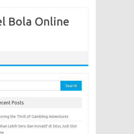
el Bola Online
rch
ecent Posts
oring the Thrill of Gambling Adventures
han Lebih Seru dan Inovatif di Situs Judi Slot
ine