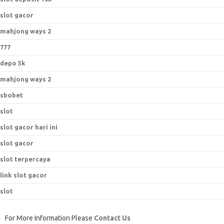
slot gacor
mahjong ways 2
777
depo 5k
mahjong ways 2
sbobet
slot
slot gacor hari ini
slot gacor
slot terpercaya
link slot gacor
slot
For More Information Please
Contact Us