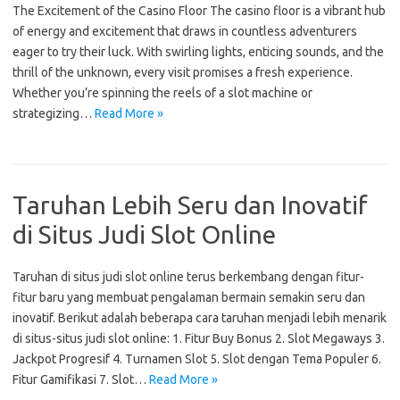
The Excitement of the Casino Floor The casino floor is a vibrant hub
of energy and excitement that draws in countless adventurers
eager to try their luck. With swirling lights, enticing sounds, and the
thrill of the unknown, every visit promises a fresh experience.
Whether you’re spinning the reels of a slot machine or
strategizing…
Read More »
Taruhan Lebih Seru dan Inovatif
di Situs Judi Slot Online
Taruhan di situs judi slot online terus berkembang dengan fitur-
fitur baru yang membuat pengalaman bermain semakin seru dan
inovatif. Berikut adalah beberapa cara taruhan menjadi lebih menarik
di situs-situs judi slot online: 1. Fitur Buy Bonus 2. Slot Megaways 3.
Jackpot Progresif 4. Turnamen Slot 5. Slot dengan Tema Populer 6.
Fitur Gamifikasi 7. Slot…
Read More »