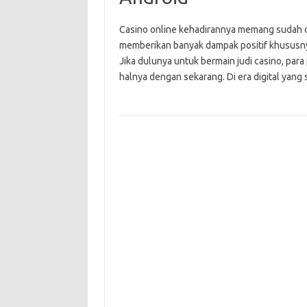
Casino online kehadirannya memang sudah di
memberikan banyak dampak positif khususny
Jika dulunya untuk bermain judi casino, par
halnya dengan sekarang. Di era digital yang