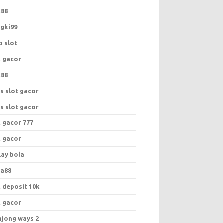
t88
gki99
o slot
t gacor
t88
us slot gacor
us slot gacor
t gacor 777
t gacor
lay bola
a88
t deposit 10k
t gacor
jong ways 2