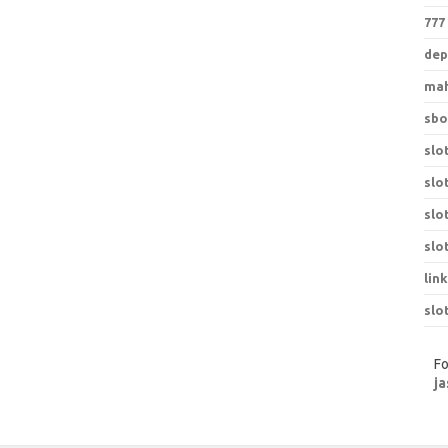
777
dep
mah
sbo
slo
slo
slo
slo
lin
slo
Fo
ja