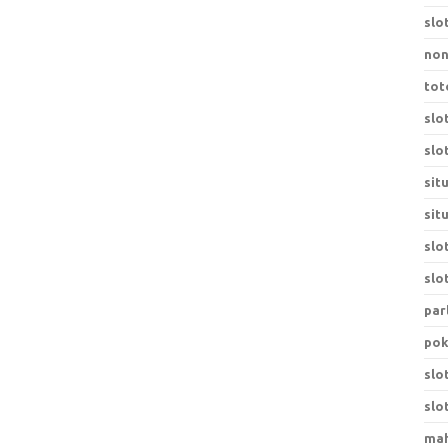
slo
non
tot
slo
slo
sit
sit
slo
slo
par
pok
slo
slo
mah