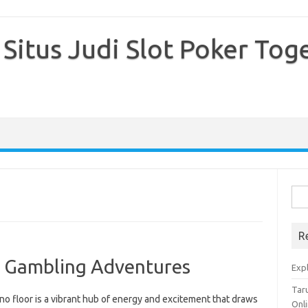
Situs Judi Slot Poker Tog
Sea
for:
R
of Gambling Adventures
Expl
Taru
no floor is a vibrant hub of energy and excitement that draws
Onl