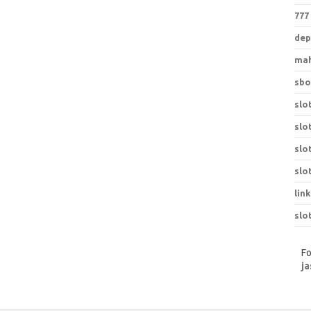
777
dep
mah
sbo
slo
slo
slo
slo
lin
slo
Fo
ja