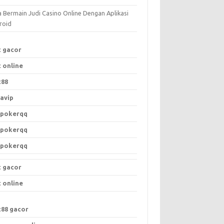
a Bermain Judi Casino Online Dengan Aplikasi
roid
t gacor
t online
t88
avip
bpokerqq
bpokerqq
bpokerqq
t gacor
t online
t88 gacor