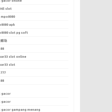
t gacor online
365 slot
k mpo8080
8080 apk
8080 slot pg soft
港赌场
t88
uar33 slot online
uar33 slot
t777
t88
t gacor
t gacor
t gacor gampang menang