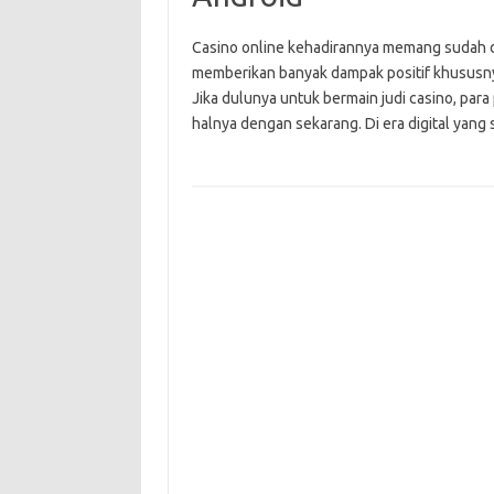
Casino online kehadirannya memang sudah di
memberikan banyak dampak positif khususny
Jika dulunya untuk bermain judi casino, par
halnya dengan sekarang. Di era digital yang