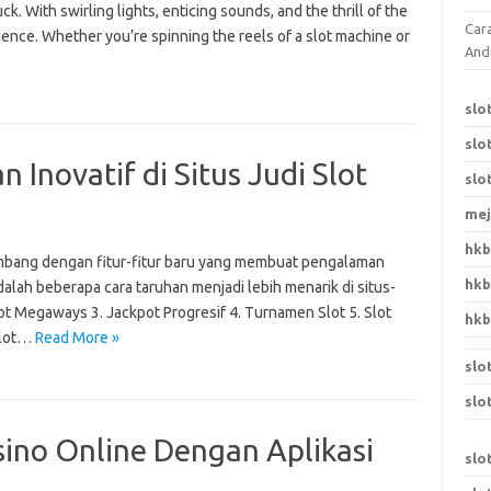
ck. With swirling lights, enticing sounds, and the thrill of the
Car
ence. Whether you’re spinning the reels of a slot machine or
And
slo
slo
 Inovatif di Situs Judi Slot
slo
mej
hk
kembang dengan fitur-fitur baru yang membuat pengalaman
hk
dalah beberapa cara taruhan menjadi lebih menarik di situs-
 Slot Megaways 3. Jackpot Progresif 4. Turnamen Slot 5. Slot
hk
Slot…
Read More »
slo
slo
sino Online Dengan Aplikasi
s
lo