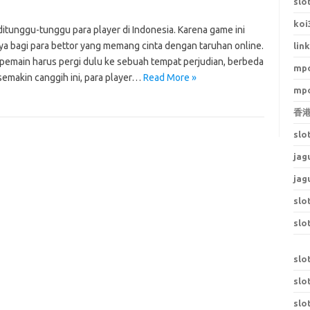
slo
koi
tunggu-tunggu para player di Indonesia. Karena game ini
a bagi para bettor yang memang cinta dengan taruhan online.
lin
a pemain harus pergi dulu ke sebuah tempat perjudian, berbeda
mpo
 semakin canggih ini, para player…
Read More »
mpo
香
slo
jag
jag
slo
slo
slo
slo
slo