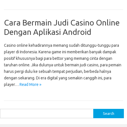
Cara Bermain Judi Casino Online
Dengan Aplikasi Android
Casino online kehadirannya memang sudah ditunggu-tunggu para
player di Indonesia. Karena game ini memberikan banyak dampak
positif khususnya bagi para bettor yang memang cinta dengan
taruhan online. Jika dulunya untuk bermain judi casino, para pemain
harus pergi dulu ke sebuah tempat perjudian, berbeda halnya
dengan sekarang. Di era digital yang semakin canggih ini, para
player…
Read More »
S
e
a