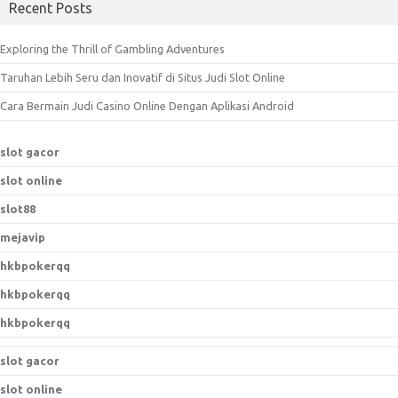
Recent Posts
r
c
Exploring the Thrill of Gambling Adventures
h
Taruhan Lebih Seru dan Inovatif di Situs Judi Slot Online
f
o
Cara Bermain Judi Casino Online Dengan Aplikasi Android
r
:
slot gacor
slot online
slot88
mejavip
hkbpokerqq
hkbpokerqq
hkbpokerqq
slot gacor
slot online