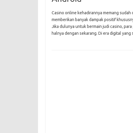
Casino online kehadirannya memang sudah di
memberikan banyak dampak positif khususny
Jika dulunya untuk bermain judi casino, par
halnya dengan sekarang. Di era digital yang