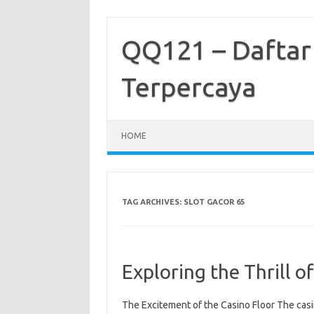
Skip
to
content
QQ121 – Daftar 
Terpercaya
HOME
TAG ARCHIVES:
SLOT GACOR 65
Exploring the Thrill 
The Excitement of the Casino Floor The casi