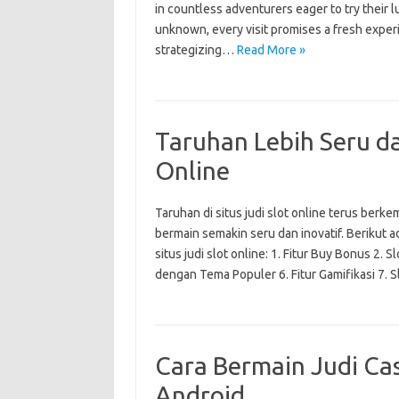
in countless adventurers eager to try their lu
unknown, every visit promises a fresh experi
strategizing…
Read More »
Taruhan Lebih Seru dan
Online
Taruhan di situs judi slot online terus ber
bermain semakin seru dan inovatif. Berikut a
situs judi slot online: 1. Fitur Buy Bonus 2.
dengan Tema Populer 6. Fitur Gamifikasi 7. 
Cara Bermain Judi Ca
Android