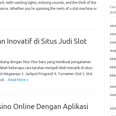
ck. With swirling lights, enticing sounds, and the thrill of the
Car
ence. Whether you’re spinning the reels of a slot machine or
And
slo
slo
 Inovatif di Situs Judi Slot
slo
mej
hk
kembang dengan fitur-fitur baru yang membuat pengalaman
hk
dalah beberapa cara taruhan menjadi lebih menarik di situs-
 Slot Megaways 3. Jackpot Progresif 4. Turnamen Slot 5. Slot
hk
Slot…
Read More »
slo
slo
sino Online Dengan Aplikasi
s
lo