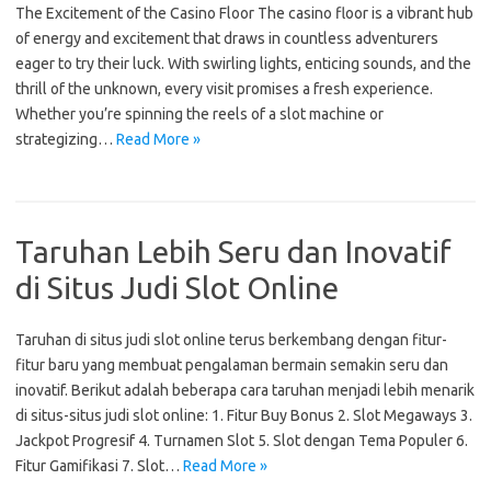
The Excitement of the Casino Floor The casino floor is a vibrant hub
of energy and excitement that draws in countless adventurers
eager to try their luck. With swirling lights, enticing sounds, and the
thrill of the unknown, every visit promises a fresh experience.
Whether you’re spinning the reels of a slot machine or
strategizing…
Read More »
Taruhan Lebih Seru dan Inovatif
di Situs Judi Slot Online
Taruhan di situs judi slot online terus berkembang dengan fitur-
fitur baru yang membuat pengalaman bermain semakin seru dan
inovatif. Berikut adalah beberapa cara taruhan menjadi lebih menarik
di situs-situs judi slot online: 1. Fitur Buy Bonus 2. Slot Megaways 3.
Jackpot Progresif 4. Turnamen Slot 5. Slot dengan Tema Populer 6.
Fitur Gamifikasi 7. Slot…
Read More »