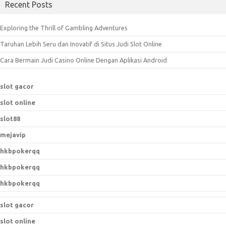
Recent Posts
r
c
Exploring the Thrill of Gambling Adventures
h
Taruhan Lebih Seru dan Inovatif di Situs Judi Slot Online
f
o
Cara Bermain Judi Casino Online Dengan Aplikasi Android
r
:
slot gacor
slot online
slot88
mejavip
hkbpokerqq
hkbpokerqq
hkbpokerqq
slot gacor
slot online