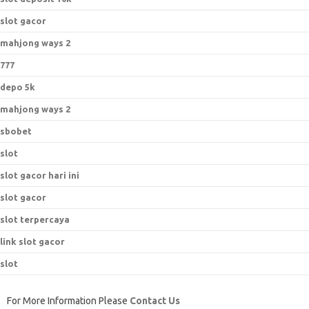
slot gacor
mahjong ways 2
777
depo 5k
mahjong ways 2
sbobet
slot
slot gacor hari ini
slot gacor
slot terpercaya
link slot gacor
slot
For More Information Please
Contact Us