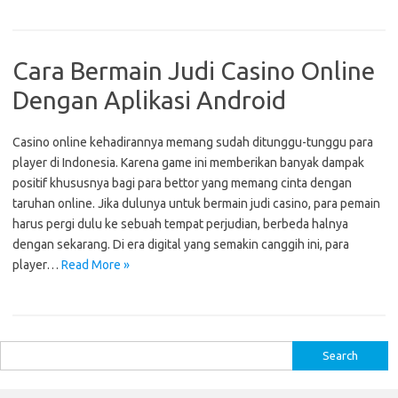
Cara Bermain Judi Casino Online
Dengan Aplikasi Android
Casino online kehadirannya memang sudah ditunggu-tunggu para
player di Indonesia. Karena game ini memberikan banyak dampak
positif khususnya bagi para bettor yang memang cinta dengan
taruhan online. Jika dulunya untuk bermain judi casino, para pemain
harus pergi dulu ke sebuah tempat perjudian, berbeda halnya
dengan sekarang. Di era digital yang semakin canggih ini, para
player…
Read More »
S
e
a