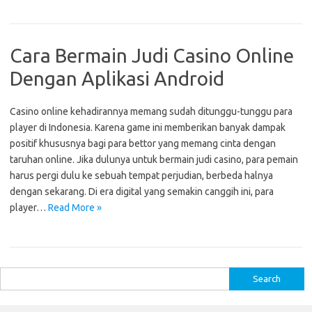
Cara Bermain Judi Casino Online
Dengan Aplikasi Android
Casino online kehadirannya memang sudah ditunggu-tunggu para
player di Indonesia. Karena game ini memberikan banyak dampak
positif khususnya bagi para bettor yang memang cinta dengan
taruhan online. Jika dulunya untuk bermain judi casino, para pemain
harus pergi dulu ke sebuah tempat perjudian, berbeda halnya
dengan sekarang. Di era digital yang semakin canggih ini, para
player…
Read More »
S
e
a