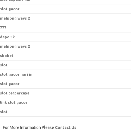
slot gacor
mahjong ways 2
777
depo 5k
mahjong ways 2
sbobet
slot
slot gacor hari ini
slot gacor
slot terpercaya
link slot gacor
slot
For More Information Please
Contact Us