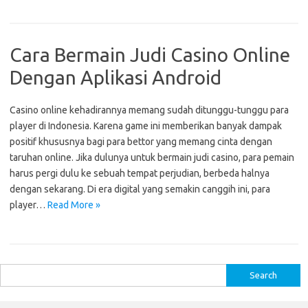
Cara Bermain Judi Casino Online
Dengan Aplikasi Android
Casino online kehadirannya memang sudah ditunggu-tunggu para
player di Indonesia. Karena game ini memberikan banyak dampak
positif khususnya bagi para bettor yang memang cinta dengan
taruhan online. Jika dulunya untuk bermain judi casino, para pemain
harus pergi dulu ke sebuah tempat perjudian, berbeda halnya
dengan sekarang. Di era digital yang semakin canggih ini, para
player…
Read More »
S
e
a