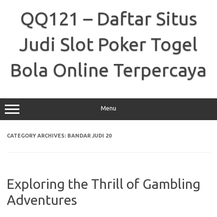
Skip
to
QQ121 – Daftar Situs
content
Judi Slot Poker Togel
Bola Online Terpercaya
Menu
CATEGORY ARCHIVES:
BANDAR JUDI 20
Exploring the Thrill of Gambling
Adventures