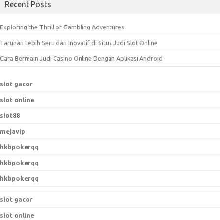
Recent Posts
r
c
Exploring the Thrill of Gambling Adventures
h
Taruhan Lebih Seru dan Inovatif di Situs Judi Slot Online
f
o
Cara Bermain Judi Casino Online Dengan Aplikasi Android
r
:
slot gacor
slot online
slot88
mejavip
hkbpokerqq
hkbpokerqq
hkbpokerqq
slot gacor
slot online