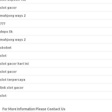
slot gacor
mahjong ways 2
777
depo 5k
mahjong ways 2
sbobet
slot
slot gacor hari ini
slot gacor
slot terpercaya
link slot gacor
slot
For More Information Please
Contact Us