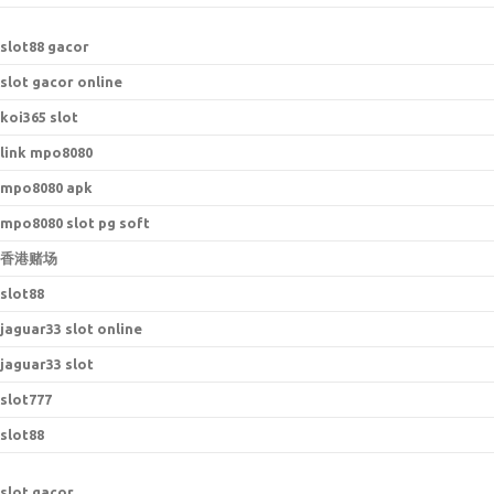
s
lot88 gacor
slot gacor online
koi365 slot
link mpo8080
mpo8080 apk
mpo8080 slot pg soft
香港赌场
slot88
jaguar33 slot online
jaguar33 slot
slot777
slot88
slot gacor