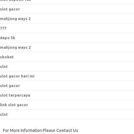
slot gacor
mahjong ways 2
777
depo 5k
mahjong ways 2
sbobet
slot
slot gacor hari ini
slot gacor
slot terpercaya
link slot gacor
slot
For More Information Please
Contact Us