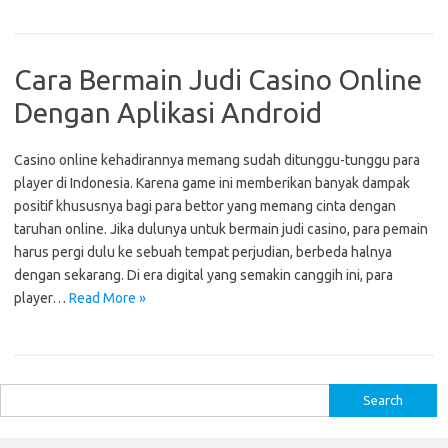
Cara Bermain Judi Casino Online
Dengan Aplikasi Android
Casino online kehadirannya memang sudah ditunggu-tunggu para
player di Indonesia. Karena game ini memberikan banyak dampak
positif khususnya bagi para bettor yang memang cinta dengan
taruhan online. Jika dulunya untuk bermain judi casino, para pemain
harus pergi dulu ke sebuah tempat perjudian, berbeda halnya
dengan sekarang. Di era digital yang semakin canggih ini, para
player…
Read More »
S
e
a