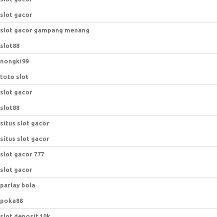
slot gacor
slot gacor gampang menang
slot88
nongki99
toto slot
slot gacor
slot88
situs slot gacor
situs slot gacor
slot gacor 777
slot gacor
parlay bola
poka88
slot deposit 10k