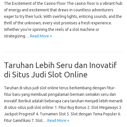
The Excitement of the Casino Floor The casino floor is a vibrant hub
of energy and excitement that draws in countless adventurers
eager to try their luck. With swirling lights, enticing sounds, and the
thrill of the unknown, every visit promises a fresh experience.
Whether you’re spinning the reels of a slot machine or
strategizing…
Read More »
Taruhan Lebih Seru dan Inovatif
di Situs Judi Slot Online
Taruhan di situs judi slot online terus berkembang dengan fitur-
fitur baru yang membuat pengalaman bermain semakin seru dan
inovatif. Berikut adalah beberapa cara taruhan menjadi lebih menarik
di situs-situs judi slot online: 1. Fitur Buy Bonus 2. Slot Megaways 3.
Jackpot Progresif 4. Turnamen Slot 5. Slot dengan Tema Populer 6.
Fitur Gamifikasi 7. Slot…
Read More »