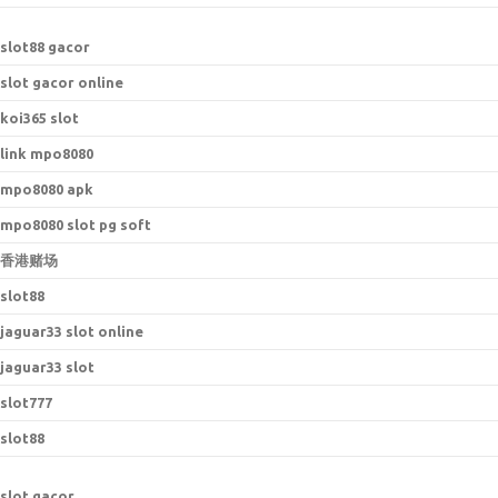
s
lot88 gacor
slot gacor online
koi365 slot
link mpo8080
mpo8080 apk
mpo8080 slot pg soft
香港赌场
slot88
jaguar33 slot online
jaguar33 slot
slot777
slot88
slot gacor