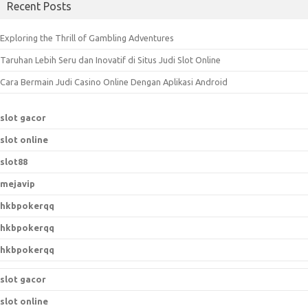
Recent Posts
r
c
Exploring the Thrill of Gambling Adventures
h
Taruhan Lebih Seru dan Inovatif di Situs Judi Slot Online
f
o
Cara Bermain Judi Casino Online Dengan Aplikasi Android
r
:
slot gacor
slot online
slot88
mejavip
hkbpokerqq
hkbpokerqq
hkbpokerqq
slot gacor
slot online