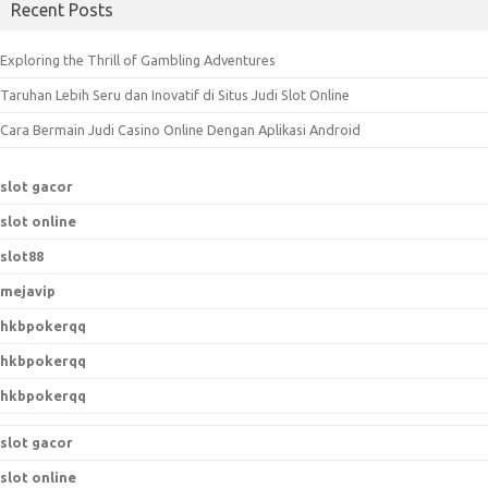
Recent Posts
r
c
Exploring the Thrill of Gambling Adventures
h
Taruhan Lebih Seru dan Inovatif di Situs Judi Slot Online
f
o
Cara Bermain Judi Casino Online Dengan Aplikasi Android
r
:
slot gacor
slot online
slot88
mejavip
hkbpokerqq
hkbpokerqq
hkbpokerqq
slot gacor
slot online