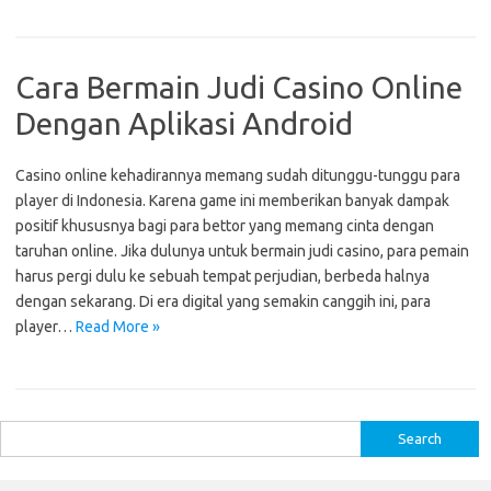
Cara Bermain Judi Casino Online
Dengan Aplikasi Android
Casino online kehadirannya memang sudah ditunggu-tunggu para
player di Indonesia. Karena game ini memberikan banyak dampak
positif khususnya bagi para bettor yang memang cinta dengan
taruhan online. Jika dulunya untuk bermain judi casino, para pemain
harus pergi dulu ke sebuah tempat perjudian, berbeda halnya
dengan sekarang. Di era digital yang semakin canggih ini, para
player…
Read More »
S
e
a