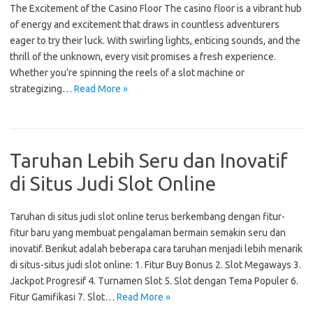
The Excitement of the Casino Floor The casino floor is a vibrant hub
of energy and excitement that draws in countless adventurers
eager to try their luck. With swirling lights, enticing sounds, and the
thrill of the unknown, every visit promises a fresh experience.
Whether you’re spinning the reels of a slot machine or
strategizing…
Read More »
Taruhan Lebih Seru dan Inovatif
di Situs Judi Slot Online
Taruhan di situs judi slot online terus berkembang dengan fitur-
fitur baru yang membuat pengalaman bermain semakin seru dan
inovatif. Berikut adalah beberapa cara taruhan menjadi lebih menarik
di situs-situs judi slot online: 1. Fitur Buy Bonus 2. Slot Megaways 3.
Jackpot Progresif 4. Turnamen Slot 5. Slot dengan Tema Populer 6.
Fitur Gamifikasi 7. Slot…
Read More »